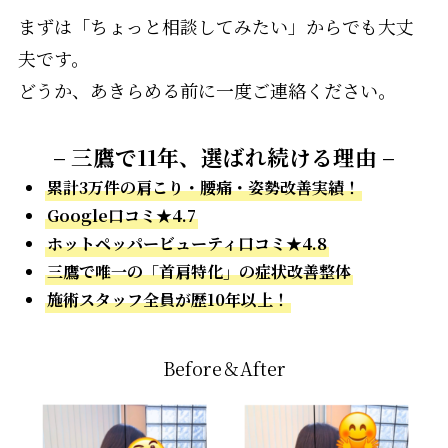
まずは「ちょっと相談してみたい」からでも大丈
夫です。
どうか、あきらめる前に一度ご連絡ください。
– 三鷹で11年、選ばれ続ける理由 –
累計3万件の肩こり・腰痛・姿勢改善実績！
Google口コミ★4.7
ホットペッパービューティ口コミ★4.8
三鷹で唯一の「首肩特化」の症状改善整体
施術スタッフ全員が歴10年以上！
Before＆After